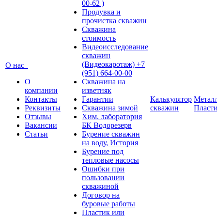
00-62 )
Продувка и
прочистка скважин
Скважина
стоимость
Видеоисследование
скважин
(Видеокаротаж) +7
О нас
(951) 664-00-00
О
Скважина на
компании
изветняк
Контакты
Гарантии
Калькулятор
Металл
Реквизиты
Скважина зимой
скважин
Пласт
Отзывы
Хим. лаборатория
Вакансии
БК Водорезерв
Статьи
Бурение скважин
на воду, История
Бурение под
тепловые насосы
Ошибки при
пользовании
скважиной
Договор на
буровые работы
Пластик или