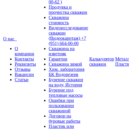
00-62 )
Продувка и
прочистка скважин
Скважина
стоимость
Видеоисследование
скважин
(Видеокаротаж) +7
О нас
(951) 664-00-00
О
Скважина на
компании
изветняк
Контакты
Гарантии
Калькулятор
Металл
Реквизиты
Скважина зимой
скважин
Пласт
Отзывы
Хим. лаборатория
Вакансии
БК Водорезерв
Статьи
Бурение скважин
на воду, История
Бурение под
тепловые насосы
Ошибки при
пользовании
скважиной
Договор на
буровые работы
Пластик или