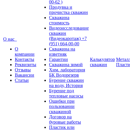
00-62 )
Продувка и
прочистка скважин
Скважина
стоимость
Видеоисследование
скважин
(Видеокаротаж) +7
О нас
(951) 664-00-00
О
Скважина на
компании
изветняк
Контакты
Гарантии
Калькулятор
Металл
Реквизиты
Скважина зимой
скважин
Пласт
Отзывы
Хим. лаборатория
Вакансии
БК Водорезерв
Статьи
Бурение скважин
на воду, История
Бурение под
тепловые насосы
Ошибки при
пользовании
скважиной
Договор на
буровые работы
Пластик или