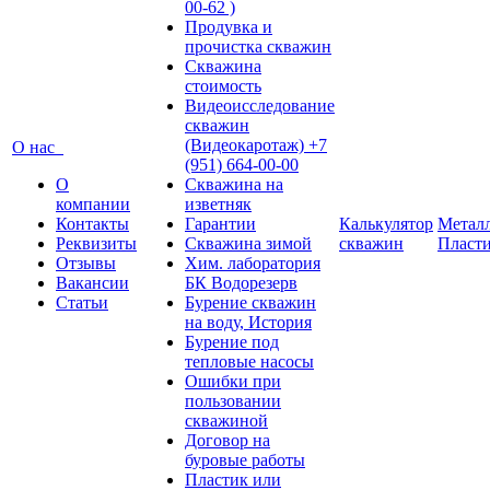
00-62 )
Продувка и
прочистка скважин
Скважина
стоимость
Видеоисследование
скважин
(Видеокаротаж) +7
О нас
(951) 664-00-00
О
Скважина на
компании
изветняк
Контакты
Гарантии
Калькулятор
Металл
Реквизиты
Скважина зимой
скважин
Пласт
Отзывы
Хим. лаборатория
Вакансии
БК Водорезерв
Статьи
Бурение скважин
на воду, История
Бурение под
тепловые насосы
Ошибки при
пользовании
скважиной
Договор на
буровые работы
Пластик или