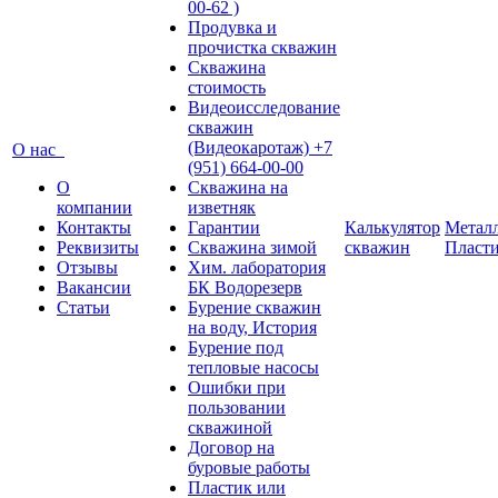
00-62 )
Продувка и
прочистка скважин
Скважина
стоимость
Видеоисследование
скважин
(Видеокаротаж) +7
О нас
(951) 664-00-00
О
Скважина на
компании
изветняк
Контакты
Гарантии
Калькулятор
Металл
Реквизиты
Скважина зимой
скважин
Пласт
Отзывы
Хим. лаборатория
Вакансии
БК Водорезерв
Статьи
Бурение скважин
на воду, История
Бурение под
тепловые насосы
Ошибки при
пользовании
скважиной
Договор на
буровые работы
Пластик или