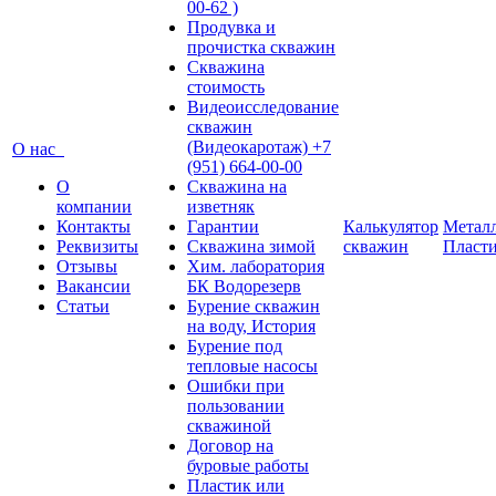
00-62 )
Продувка и
прочистка скважин
Скважина
стоимость
Видеоисследование
скважин
(Видеокаротаж) +7
О нас
(951) 664-00-00
О
Скважина на
компании
изветняк
Контакты
Гарантии
Калькулятор
Металл
Реквизиты
Скважина зимой
скважин
Пласт
Отзывы
Хим. лаборатория
Вакансии
БК Водорезерв
Статьи
Бурение скважин
на воду, История
Бурение под
тепловые насосы
Ошибки при
пользовании
скважиной
Договор на
буровые работы
Пластик или