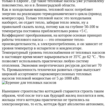
только в Европе , где такие тепловые насосы уже установлену
повсеместно, но и в Ленинградской области.
Как и холодильная машина, тепловой насос потребляет
энергию на реализацию термодинамического цикла (привод
компрессора). Только тепловой насос это холодильник
наоборот, он отдает тепло, забирая тепло земли, ну а
правильней сказать холод, потому как на глубине 50-100 м
температура постоянна приблизительно ровна +5 С.
Коэффициент преобразования, на котором основан принцип
работы теплового насоса — это отношение тепло-
производительности, к электропотреблению, и он зависит от
уровня температур в испарителе и конденсаторе.
Температурный уровень теплоснабжения от тепловых насосов
в настоящее время может варьироваться от 35°C до 62 °C . Что
позволяет использовать практически любую систему
отопления. Экономия энергетических ресурсов достигает 70
%. Промышленность технически развитых стран выпускает
широкий ассортимент парокомпрессионных тепловых
насосов тепловой мощностью от 5 до 1000 кВт.
Нынешнее строительство коттеджей стараются строить таким
образом, чтоб после того как будущий жилец поселится в нем,
жильцы этого коттеджа практически не тратились на
электроэнергию, то есть, коттедж будет абсолютно автономен,