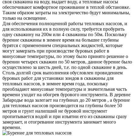
своя скважина на воду, выдает воду, а тепловые насосы
обеспечивают комфортное проживание в теплой обстановке.
Таким образом затраты на электричество будут минимальны,
только на освещение.
Для обеспечения полноценной работы тепловых насосов, и
для использования их в полную силу, требуется пробурить
одну скважину на 200м или 4 скважины по 50м. Поскольку
бурение скважины в зимнее время на большие глубины
бурятся с применением специальных жидкостей, которые
могут замерзать при производстве буровых работ в
минусовые температуры, по этому было принято решение о
бурении четырех скважин по 50 метров, данное бурение было
осуществлено за шесть дней, т.е. по одной скважине в день.
Столь долгий срок выполнения обусловлен провидением
буровых работ для установки зондов в скважины для
тепловых насосов, в зимнее время года, поскольку
преобладают минусовые температуры и значительная часть
времени уходит на обогрев бурового инструмента. В деревне
Забародье вода залегает на глубинах до 20 метров , а бурение
для тепловых насосов производится на глубины более 50
метров и грунт налипший не буровой инструмент
пропитывается водой и при изъятии его из скважины сразу
замерзает, и отогревание инструмента занимает много
времени.