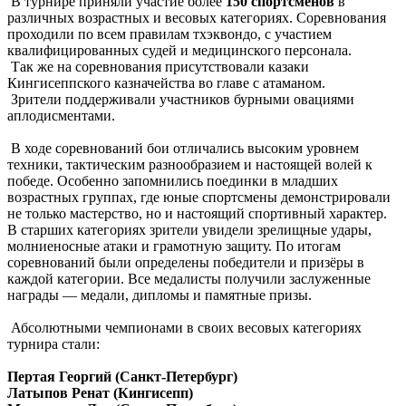
В турнире приняли участие более
150 спортсменов
в
различных возрастных и весовых категориях. Соревнования
проходили по всем правилам тхэквондо, с участием
квалифицированных судей и медицинского персонала.
Так же на соревнования присутствовали казаки
Кингисеппского казначейства во главе с атаманом.
Зрители поддерживали участников бурными овациями
аплодисментами.
В ходе соревнований бои отличались высоким уровнем
техники, тактическим разнообразием и настоящей волей к
победе. Особенно запомнились поединки в младших
возрастных группах, где юные спортсмены демонстрировали
не только мастерство, но и настоящий спортивный характер.
В старших категориях зрители увидели зрелищные удары,
молниеносные атаки и грамотную защиту. По итогам
соревнований были определены победители и призёры в
каждой категории. Все медалисты получили заслуженные
награды — медали, дипломы и памятные призы.
Абсолютными чемпионами в своих весовых категориях
турнира стали:
Пертая Георгий (Санкт-Петербург)
Латыпов Ренат (Кингисепп)