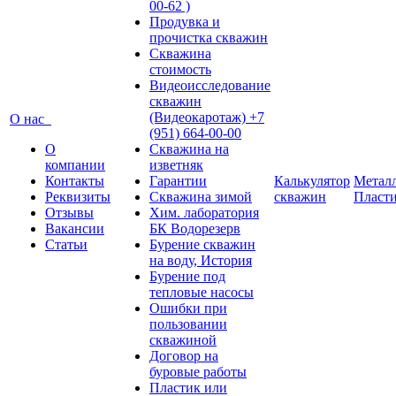
00-62 )
Продувка и
прочистка скважин
Скважина
стоимость
Видеоисследование
скважин
(Видеокаротаж) +7
О нас
(951) 664-00-00
О
Скважина на
компании
изветняк
Контакты
Гарантии
Калькулятор
Металл
Реквизиты
Скважина зимой
скважин
Пласт
Отзывы
Хим. лаборатория
Вакансии
БК Водорезерв
Статьи
Бурение скважин
на воду, История
Бурение под
тепловые насосы
Ошибки при
пользовании
скважиной
Договор на
буровые работы
Пластик или