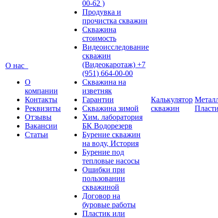
00-62 )
Продувка и
прочистка скважин
Скважина
стоимость
Видеоисследование
скважин
(Видеокаротаж) +7
О нас
(951) 664-00-00
О
Скважина на
компании
изветняк
Контакты
Гарантии
Калькулятор
Металл
Реквизиты
Скважина зимой
скважин
Пласт
Отзывы
Хим. лаборатория
Вакансии
БК Водорезерв
Статьи
Бурение скважин
на воду, История
Бурение под
тепловые насосы
Ошибки при
пользовании
скважиной
Договор на
буровые работы
Пластик или