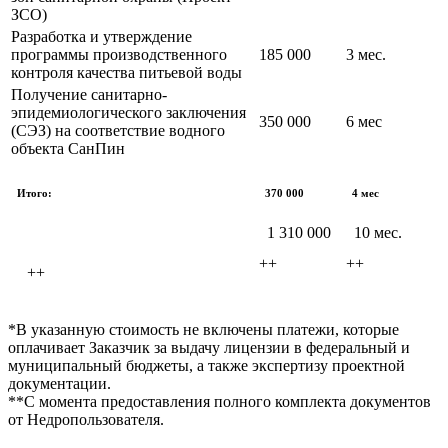
ЗСО)
Разработка и утверждение
программы производственного
185 000
3 мес.
контроля качества питьевой воды
Получение санитарно-
эпидемиологического заключения
350 000
6 мес
(СЭЗ) на соответствие водного
объекта СанПин
Итого:
370 000
4 мес
1 310 000
10 мес.
++
++
++
*В указанную стоимость не включены платежи, которые
оплачивает Заказчик за выдачу лицензии в федеральный и
муниципальный бюджеты, а также экспертизу проектной
документации.
**С момента предоставления полного комплекта документов
от Недропользователя.